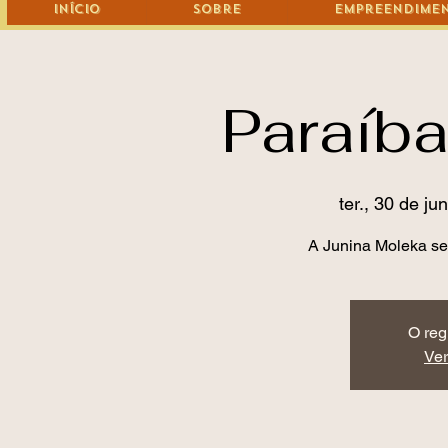
Início
Sobre
Empreendime
Paraíba
ter., 30 de jun
A Junina Moleka se
O reg
Ver