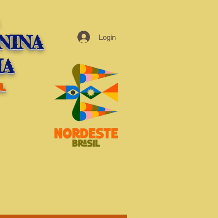
NINA
Login
HA
l