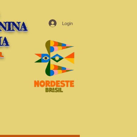
NINA
Login
HA
l